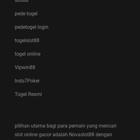
slot88
pede togel
pedetogel login
togelslot88
togel online
Vipwin88
Indo7Poker
Togel Resmi
pilihan utama bagi para pemain yang mencari
slot online gacor adalah
Novaslot88
dengan