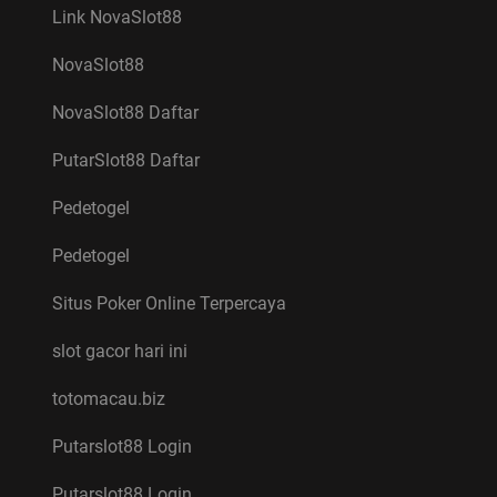
Link NovaSlot88
NovaSlot88
NovaSlot88 Daftar
PutarSlot88 Daftar
Pedetogel
Pedetogel
Situs Poker Online Terpercaya
slot gacor hari ini
totomacau.biz
Putarslot88 Login
Putarslot88 Login