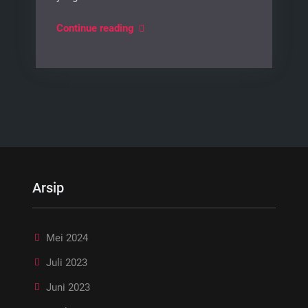
Situs
Continue reading
Agen
Joker123
Terpercaya
2021
Arsip
Mei 2024
Juli 2023
Juni 2023