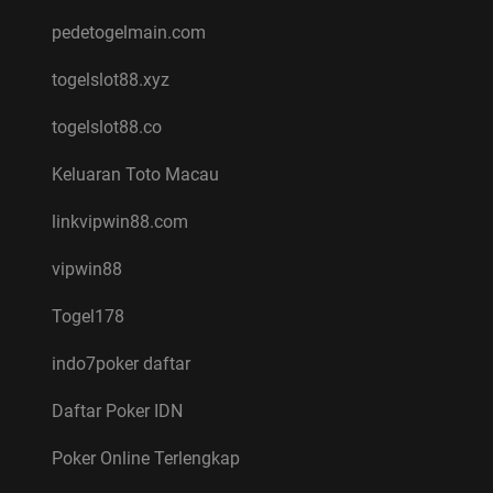
pedetogelmain.com
togelslot88.xyz
togelslot88.co
Keluaran Toto Macau
linkvipwin88.com
vipwin88
Togel178
indo7poker daftar
Daftar Poker IDN
Poker Online Terlengkap