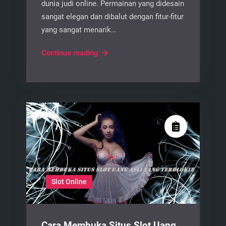
dunia judi online. Permainan yang didesain
sangat elegan dan dibalut dengan fitur-fitur
yang sangat menarik…
Slot
Continue reading
Joker
Jewels
Selalu
Memberikan
Kemenangan
Slot Online
Cara Membuka Situs Slot Uang