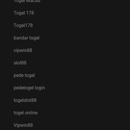
Togel Macau
Togel 178
Togel178
bandar togel
vipwin88
slot88
pede togel
pedetogel login
togelslot88
togel online
Vipwin88