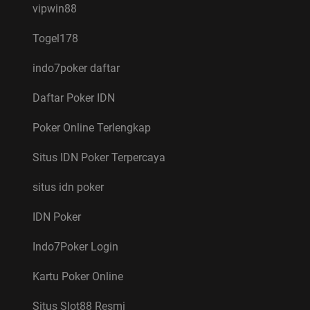
vipwin88
Togel178
indo7poker daftar
Daftar Poker IDN
Poker Online Terlengkap
Situs IDN Poker Terpercaya
situs idn poker
IDN Poker
Indo7Poker Login
Kartu Poker Online
Situs Slot88 Resmi