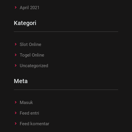
April 2021
Kategori
Slot Online
Togel Online
Uncategorized
Meta
Masuk
Feed entri
Feed komentar