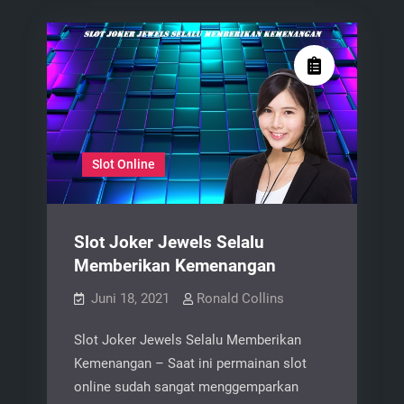
Slot Online
Slot Joker Jewels Selalu
Memberikan Kemenangan
Juni 18, 2021
Ronald Collins
Slot Joker Jewels Selalu Memberikan
Kemenangan – Saat ini permainan slot
online sudah sangat menggemparkan