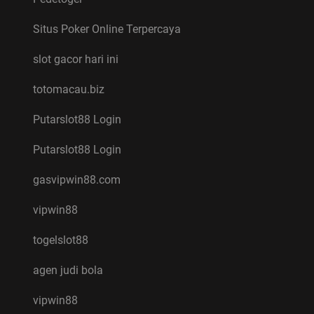
Situs Poker Online Terpercaya
slot gacor hari ini
totomacau.biz
Putarslot88 Login
Putarslot88 Login
gasvipwin88.com
vipwin88
togelslot88
agen judi bola
vipwin88