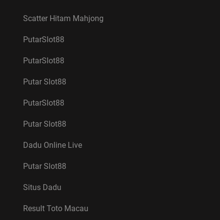
Scatter Hitam Mahjong
PutarSlot88
PutarSlot88
Putar Slot88
PutarSlot88
Putar Slot88
Dadu Online Live
Putar Slot88
Situs Dadu
Result Toto Macau