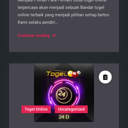
Menjadi Pilihan Para Pemain Situs togel online
terpercaya akan menjadi sebuah Bandar togel
online terbaik yang menjadi pilihan setiap bettor.
Kami selaku pendiri…
5
Continue reading
Bandar
Togel
Terbaik
dan
Terpercaya
Pilihan
Para
Pemain
Togel Online
Uncategorized