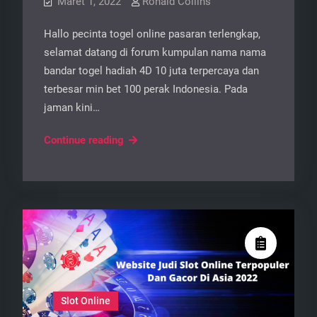
Maret 1, 2022
Ronald Collins
Hallo pecinta togel online pasaran terlengkap,
selamat datang di forum kumpulan nama nama
bandar togel hadiah 4D 10 juta terpercaya dan
terbesar min bet 100 perak Indonesia. Pada
jaman kini…
Situs
Continue reading
Aplikasi
Toto
Terbesar
2022-
2023
di
Dunia
Slot Online