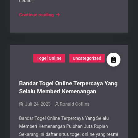
selalu…
Cara
Continue reading
Mendapatkan
Kemenangan
dari
Slot
Gacor
Togel Online
Uncategorized
Bandar Togel Online Terpercaya Yang
Selalu Memberi Kemenangan
Juli 24, 2023
Ronald Collins
Bandar Togel Online Terpercaya Yang Selalu
Memberi Kemenangan Puluhan Juta Rupiah
Sekarang ini daftar situs togel online yang resmi