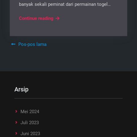
banyak sekali peminat dari permainan togel…
Cara
Continue reading
Daftar
Toto
Macau
Navigasi
Pos-pos lama
Di
pos
Situs
Togel
Terpercaya
Arsip
Mei 2024
Juli 2023
Juni 2023