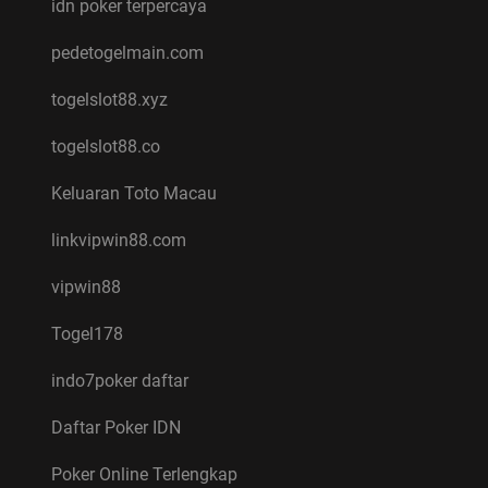
idn poker terpercaya
pedetogelmain.com
togelslot88.xyz
togelslot88.co
Keluaran Toto Macau
linkvipwin88.com
vipwin88
Togel178
indo7poker daftar
Daftar Poker IDN
Poker Online Terlengkap