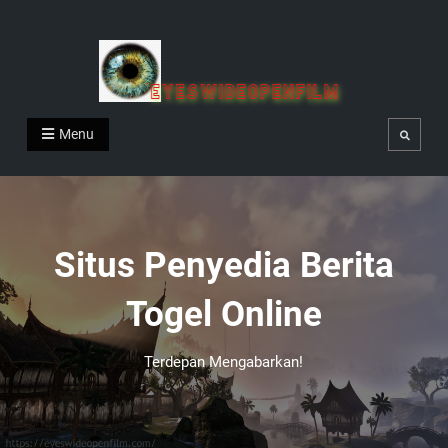
Skip
to
content
Situs Penyedia Berita Togel Online
Terdepan Mengabarkan!
Menu
Search
Situs Penyedia Berita
Togel Online
Terdepan Mengabarkan!