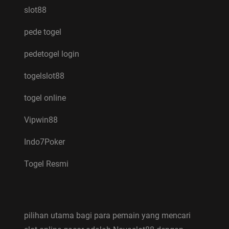
slot88
pede togel
pedetogel login
togelslot88
togel online
Vipwin88
Indo7Poker
Togel Resmi
pilihan utama bagi para pemain yang mencari