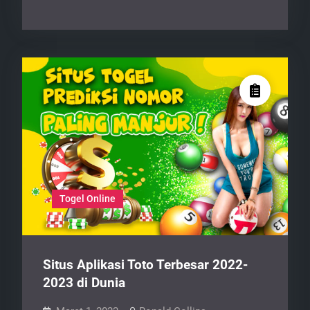
Bandar
Toto
Online
Terlengkap
2022-
2023
di
Dunia
Togel Online
Situs Aplikasi Toto Terbesar 2022-
2023 di Dunia