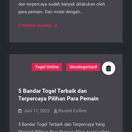
dan terpercaya sudah banyak dilakukan oleh
para pemain. Dan mulai dengan…
Bandar
Continue reading
Togel
Online
Terpercaya
Yang
Selalu
Togel Online
Uncategorized
Memberi
Kemenangan
5 Bandar Togel Terbaik dan
Terpercaya Pilihan Para Pemain
Juni 11, 2023
Ronald Collins
5 Bandar Togel Terbaik dan Terpercaya Yang