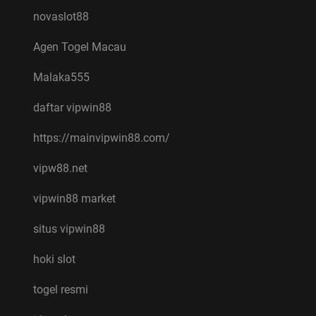
novaslot88
Agen Togel Macau
Malaka555
daftar vipwin88
https://mainvipwin88.com/
vipw88.net
vipwin88 market
situs vipwin88
hoki slot
togel resmi