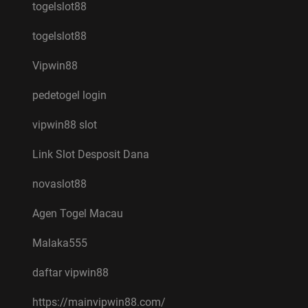
togelslot88
togelslot88
Vipwin88
pedetogel login
vipwin88 slot
Link Slot Desposit Dana
novaslot88
Agen Togel Macau
Malaka555
daftar vipwin88
https://mainvipwin88.com/