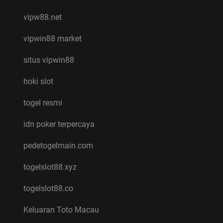
vipw88.net
vipwin88 market
situs vipwin88
hoki slot
togel resmi
idn poker terpercaya
pedetogelmain.com
togelslot88.xyz
togelslot88.co
Keluaran Toto Macau