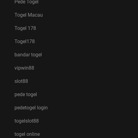
Pede Togel
Togel Macau
Togel 178
Togel178
bandar togel
vipwin88
slot88
pede togel
pedetogel login
togelslot88
togel online