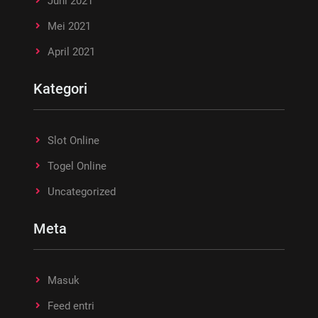
Juni 2021
Mei 2021
April 2021
Kategori
Slot Online
Togel Online
Uncategorized
Meta
Masuk
Feed entri