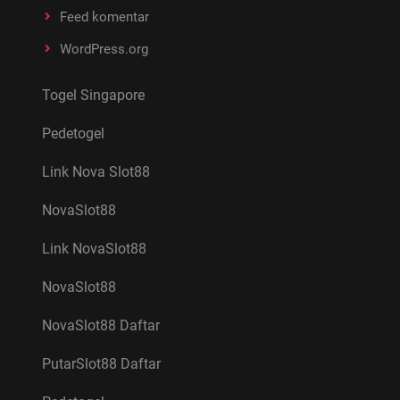
Feed komentar
WordPress.org
Togel Singapore
Pedetogel
Link Nova Slot88
NovaSlot88
Link NovaSlot88
NovaSlot88
NovaSlot88 Daftar
PutarSlot88 Daftar