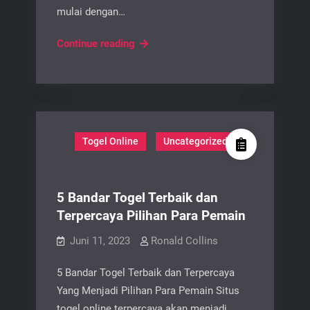
mulai dengan…
Bandar
Continue reading
Togel
Online
Terpercaya
Yang
Selalu
Togel Online
Uncategorized
Memberi
Kemenangan
5 Bandar Togel Terbaik dan
Terpercaya Pilihan Para Pemain
Juni 11, 2023
Ronald Collins
5 Bandar Togel Terbaik dan Terpercaya
Yang Menjadi Pilihan Para Pemain Situs
togel online terpercaya akan menjadi