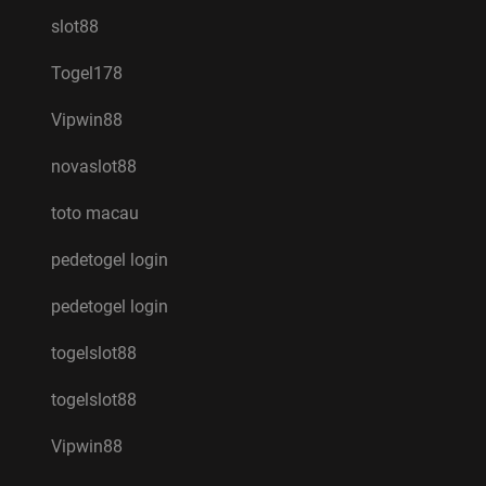
slot88
Togel178
Vipwin88
novaslot88
toto macau
pedetogel login
pedetogel login
togelslot88
togelslot88
Vipwin88