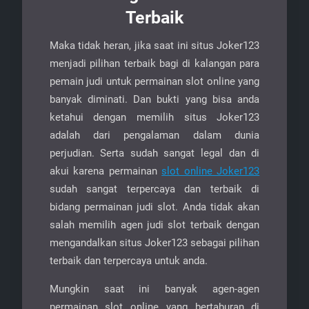
Terbaik
Maka tidak heran, jika saat ini situs Joker123
menjadi pilihan terbaik bagi di kalangan para
pemain judi untuk permainan slot online yang
banyak diminati. Dan bukti yang bisa anda
ketahui dengan memilih situs Joker123
adalah dari pengalaman dalam dunia
perjudian. Serta sudah sangat legal dan di
akui karena permainan
slot online Joker123
sudah sangat terpercaya dan terbaik di
bidang permainan judi slot. Anda tidak akan
salah memilih agen judi slot terbaik dengan
mengandalkan situs Joker123 sebagai pilihan
terbaik dan terpercaya untuk anda.
Mungkin saat ini banyak agen-agen
permainan slot online yang bertaburan di