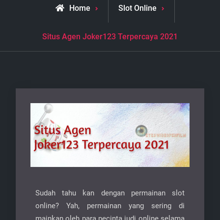
Home
Slot Online
Situs Agen Joker123 Terpercaya 2021
Sudah tahu kan dengan permainan slot
online? Yah, permainan yang sering di
mainkan oleh para pecinta judi online selama