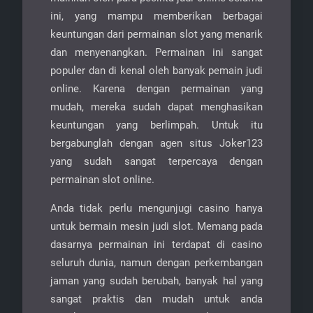
ini, yang mampu memberikan berbagai
keuntungan dari permainan slot yang menarik
dan menyenangkan. Permainan ini sangat
populer dan di kenal oleh banyak pemain judi
online. Karena dengan permainan yang
mudah, mereka sudah dapat menghasikan
keuntungan yang berlimpah. Untuk itu
bergabunglah dengan agen situs Joker123
yang sudah sangat terpercaya dengan
permainan slot online.
Anda tidak perlu mengunjugi casino hanya
untuk bermain mesin judi slot. Memang pada
dasarnya permainan ini terdapat di casino
seluruh dunia, namun dengan perkembangan
jaman yang sudah berubah, banyak hal yang
sangat praktis dan mudah untuk anda