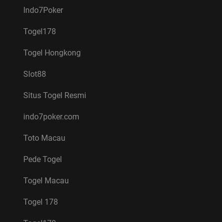
Indo7Poker
Togel178
Togel Hongkong
Slot88
Situs Togel Resmi
indo7poker.com
Toto Macau
Pede Togel
Togel Macau
Togel 178