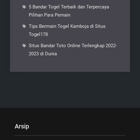
5 Bandar Togel Terbaik dan Terpercaya
Pilihan Para Pemain
Tips Bermain Togel Kamboja di Situs
Togel178
Situs Bandar Toto Online Terlengkap 2022-
2023 di Dunia
Arsip