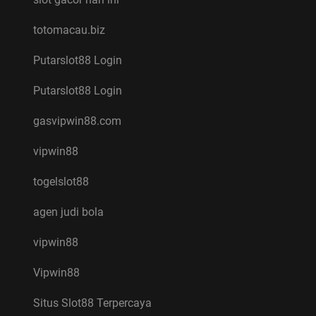
totomacau.biz
Putarslot88 Login
Putarslot88 Login
gasvipwin88.com
vipwin88
togelslot88
agen judi bola
vipwin88
Vipwin88
Situs Slot88 Terpercaya