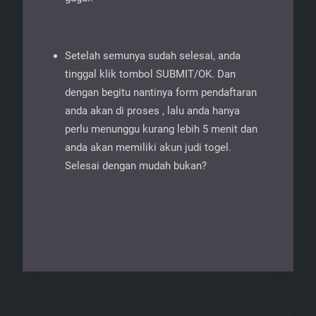
Setelah semunya sudah selesai, anda
tinggal klik tombol SUBMIT/OK. Dan
dengan begitu nantinya form pendaftaran
anda akan di proses , lalu anda hanya
perlu menunggu kurang lebih 5 menit dan
anda akan memiliki akun judi togel.
Selesai dengan mudah bukan?