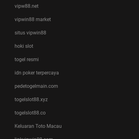
vipw88.net
vipwin88 market
situs vipwin88
hoki slot
togel resmi
idn poker terpercaya
pedetogelmain.com
togelslot88.xyz
togelslot88.co
Keluaran Toto Macau