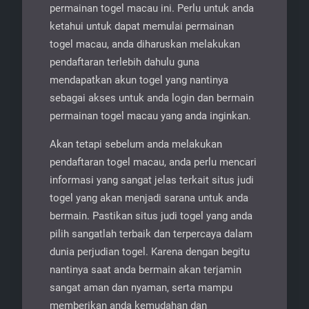
permainan togel macau ini. Perlu untuk anda
ketahui untuk dapat memulai permainan
togel macau, anda diharuskan melakukan
pendaftaran terlebih dahulu guna
mendapatkan akun togel yang nantinya
sebagai akses untuk anda login dan bermain
permainan togel macau yang anda inginkan.
Akan tetapi sebelum anda melakukan
pendaftaran togel macau, anda perlu mencari
informasi yang sangat jelas terkait situs judi
togel yang akan menjadi sarana untuk anda
bermain. Pastikan situs judi togel yang anda
pilih sangatlah terbaik dan terpercaya dalam
dunia perjudian togel. Karena dengan begitu
nantinya saat anda bermain akan terjamin
sangat aman dan nyaman, serta mampu
memberikan anda kemudahan dan