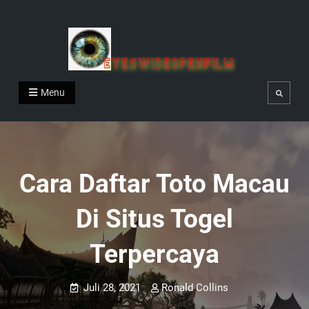
Skip
to
content
Situs Penyedia Berita Togel Online
Terdepan Mengabarkan!
Menu
Search
Cara Daftar Toto Macau
Di Situs Togel
Terpercaya
Juli 28, 2021
Ronald Collins