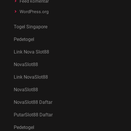
Feed komentar
WordPress.org
Togel Singapore
Pedetogel
Link Nova Slot88
NovaSlot88
Link NovaSlot88
NovaSlot88
NovaSlot88 Daftar
PutarSlot88 Daftar
Pedetogel