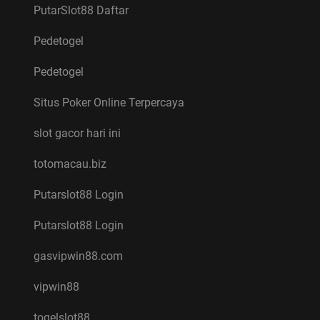
PutarSlot88 Daftar
Pedetogel
Pedetogel
Situs Poker Online Terpercaya
slot gacor hari ini
totomacau.biz
Putarslot88 Login
Putarslot88 Login
gasvipwin88.com
vipwin88
togelslot88