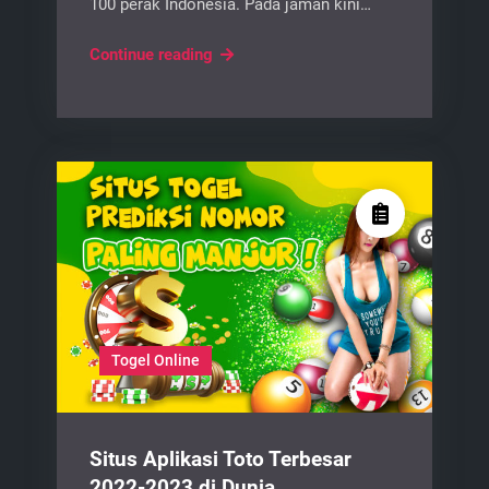
100 perak Indonesia. Pada jaman kini…
Situs
Continue reading
Bandar
Toto
Online
Terlengkap
2022-
2023
di
Dunia
Togel Online
Situs Aplikasi Toto Terbesar
2022-2023 di Dunia