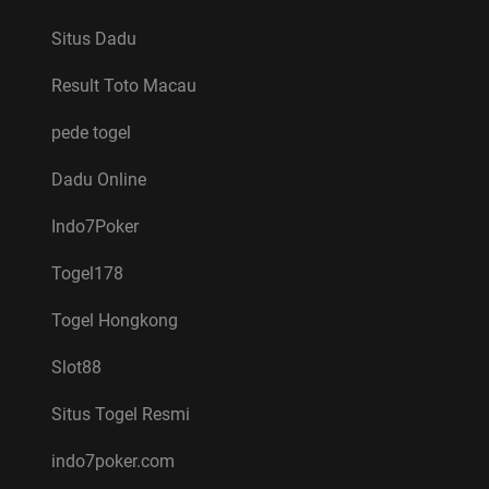
Situs Dadu
Result Toto Macau
pede togel
Dadu Online
Indo7Poker
Togel178
Togel Hongkong
Slot88
Situs Togel Resmi
indo7poker.com