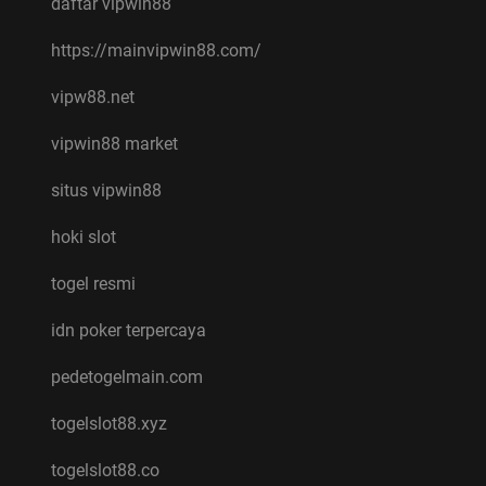
daftar vipwin88
https://mainvipwin88.com/
vipw88.net
vipwin88 market
situs vipwin88
hoki slot
togel resmi
idn poker terpercaya
pedetogelmain.com
togelslot88.xyz
togelslot88.co