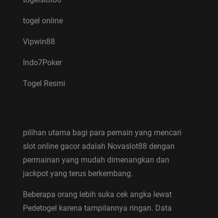
togel online
Vipwin88
Indo7Poker
Togel Resmi
pilihan utama bagi para pemain yang mencari
slot online gacor adalah
Novaslot88
dengan
permainan yang mudah dimenangkan dan
jackpot yang terus berkembang.
Beberapa orang lebih suka cek angka lewat
Pedetogel
karena tampilannya ringan. Data