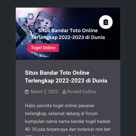
Togel Online
Situs Bandar Toto Online
Terlengkap 2022-2023 di Dunia
Maret 2, 2022
Ronald Collins
Hallo pecinta togel online pasaran
terlengkap, selamat datang di forum
kumpulan nama nama bandar togel hadiah
4D 10 juta terpercaya dan terbesar min bet