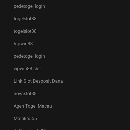
pedetogel login
togelslot88
togelslot88
Vipwin88
pedetogel login
vipwin88 slot
Link Slot Desposit Dana
novaslot88
Agen Togel Macau
Malaka555