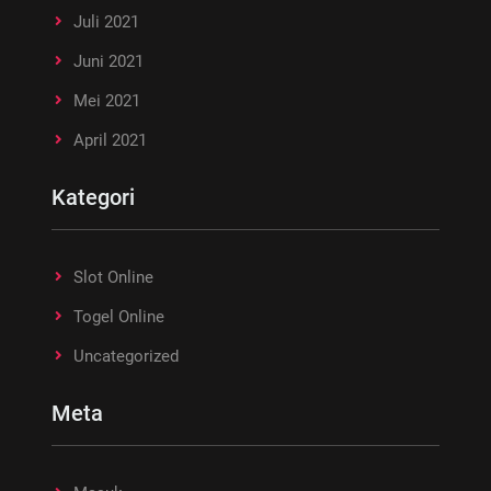
Juli 2021
Juni 2021
Mei 2021
April 2021
Kategori
Slot Online
Togel Online
Uncategorized
Meta