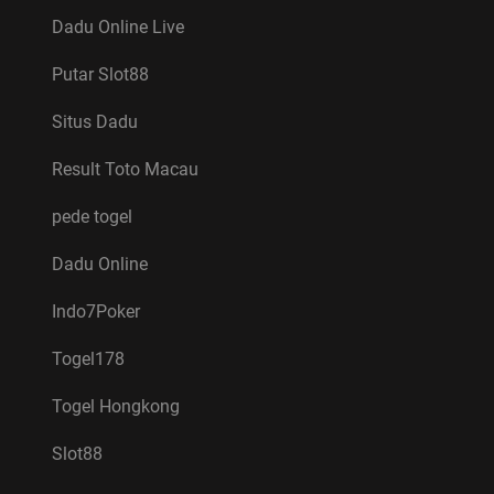
Dadu Online Live
Putar Slot88
Situs Dadu
Result Toto Macau
pede togel
Dadu Online
Indo7Poker
Togel178
Togel Hongkong
Slot88