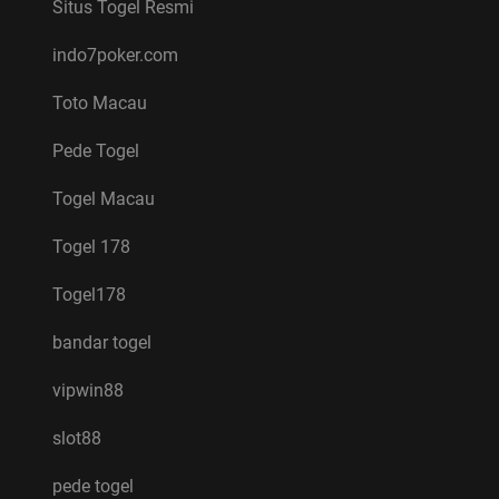
Situs Togel Resmi
indo7poker.com
Toto Macau
Pede Togel
Togel Macau
Togel 178
Togel178
bandar togel
vipwin88
slot88
pede togel