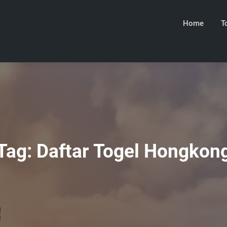
Home
T
yedia Berita Togel Online
gabarkan!
Tag:
Daftar Togel Hongkon