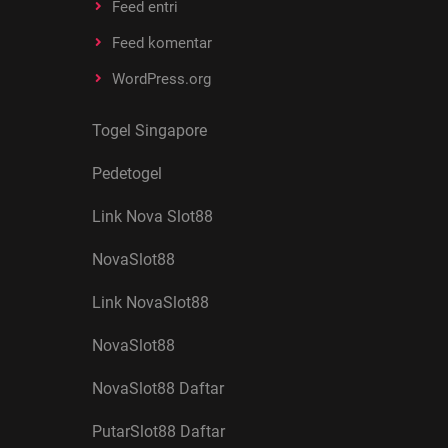
Feed entri
Feed komentar
WordPress.org
Togel Singapore
Pedetogel
Link Nova Slot88
NovaSlot88
Link NovaSlot88
NovaSlot88
NovaSlot88 Daftar
PutarSlot88 Daftar