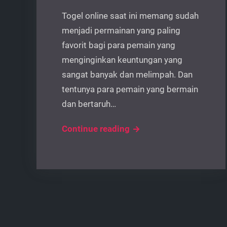
Togel online saat ini memang sudah
menjadi permainan yang paling
favorit bagi para pemain yang
menginginkan keuntungan yang
sangat banyak dan melimpah. Dan
tentunya para pemain yang bermain
dan bertaruh…
Cara
Continue reading
Mudah
Daftar
Togel
Hongkong
Online