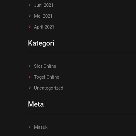
Juni 2021
Mei 2021
April 2021
Kategori
Slot Online
Togel Online
Uncategorized
Meta
Masuk