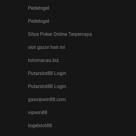
Pedetogel
Pedetogel
Situs Poker Online Terpercaya
slot gacor hari ini
totomacau.biz
Putarslot88 Login
Putarslot88 Login
gasvipwin88.com
vipwin88
togelslot88