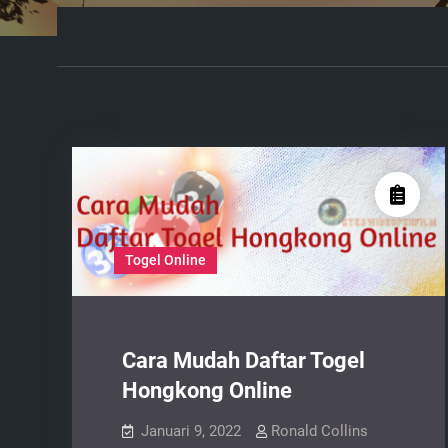
Togel Online
Cara Mudah Daftar Togel
Hongkong Online
Januari 9, 2022
Ronald Collins