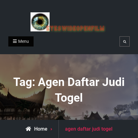
Skip
to
content
Situs Penyedia Berita Togel Online
Terdepan Mengabarkan!
Menu
Search
Tag:
Agen Daftar Judi
Togel
Posts
Home
agen daftar judi togel
tagged