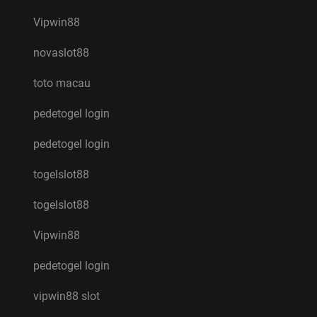
Vipwin88
novaslot88
toto macau
pedetogel login
pedetogel login
togelslot88
togelslot88
Vipwin88
pedetogel login
vipwin88 slot