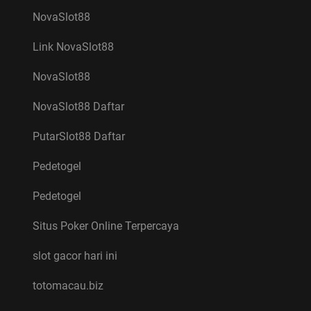
NovaSlot88
Link NovaSlot88
NovaSlot88
NovaSlot88 Daftar
PutarSlot88 Daftar
Pedetogel
Pedetogel
Situs Poker Online Terpercaya
slot gacor hari ini
totomacau.biz